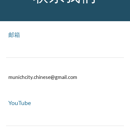
邮箱
munichcity.chinese@gmail.com
YouTube